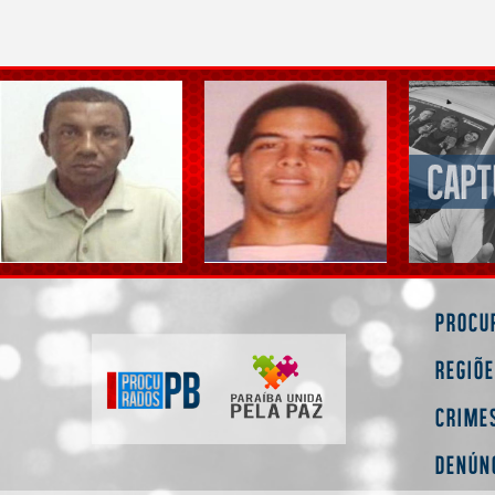
Procu
Regiõ
Crime
Denún