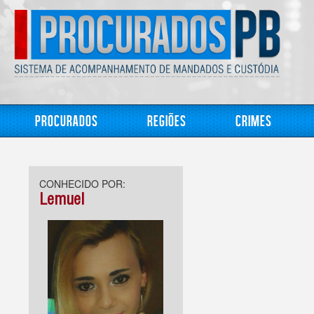
Procurados
Regiões
Crimes
CONHECIDO POR:
Lemuel