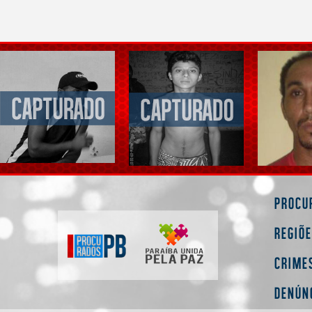
Procu
Regiõ
Crime
Denún