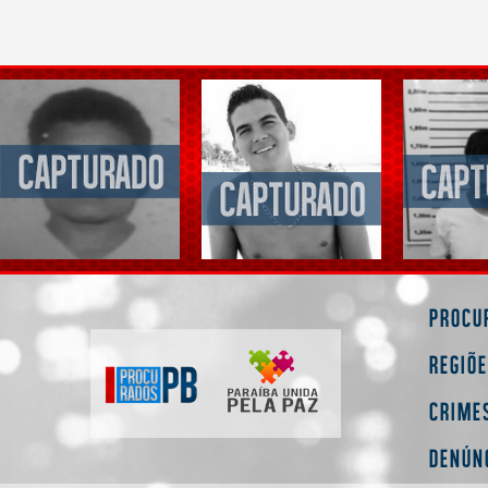
Procu
Regiõ
Crime
Denún