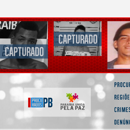
Procu
Regiõ
Crime
Denún