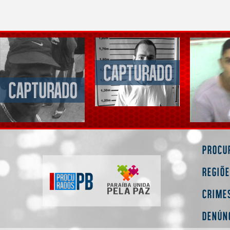
Procu
Regiõ
Crime
Denún