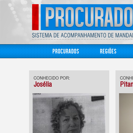
Procurados
Regiões
CONHECIDO POR:
CONHE
Josélia
Pita