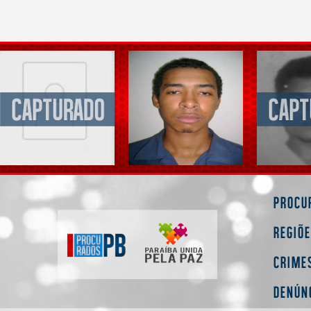
Procu
Regiõ
Crime
Denún