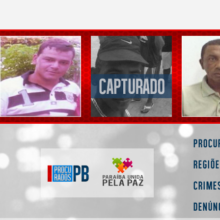
Procu
Regiõ
Crime
Denún