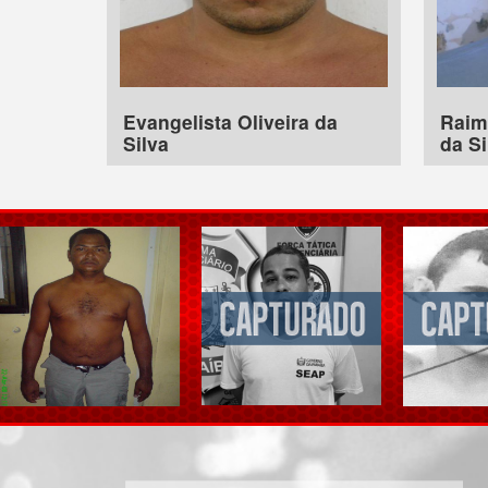
Evangelista Oliveira da
Raim
Silva
da Si