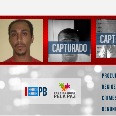
Procu
Regiõ
Crime
Denún