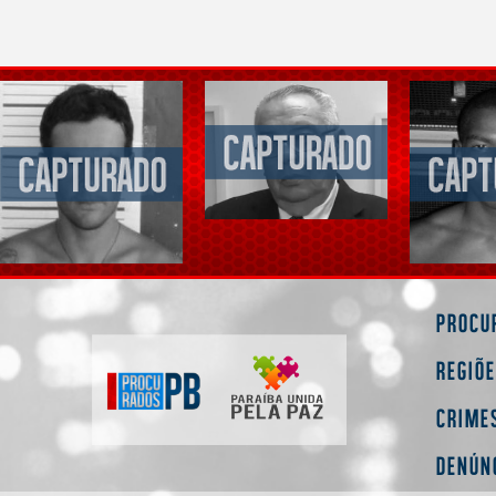
Procu
Regiõ
Crime
Denún