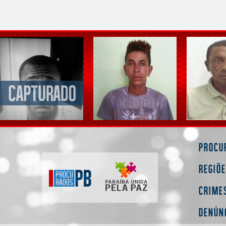
Procu
Regiõ
Crime
Denún