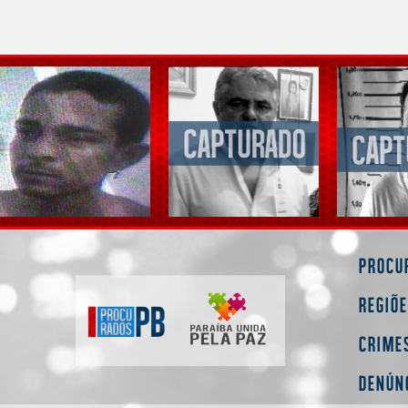
Procu
Regiõ
Crime
Denún