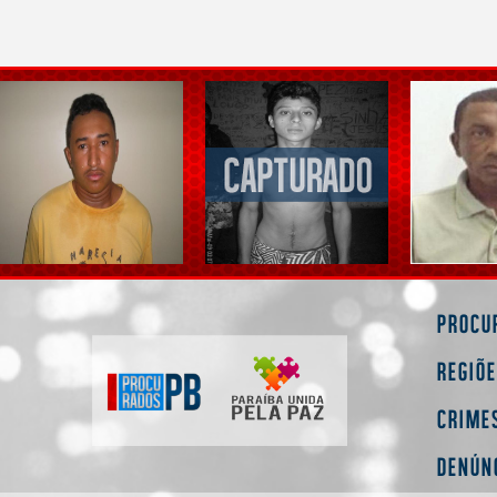
Procu
Regiõ
Crime
Denún