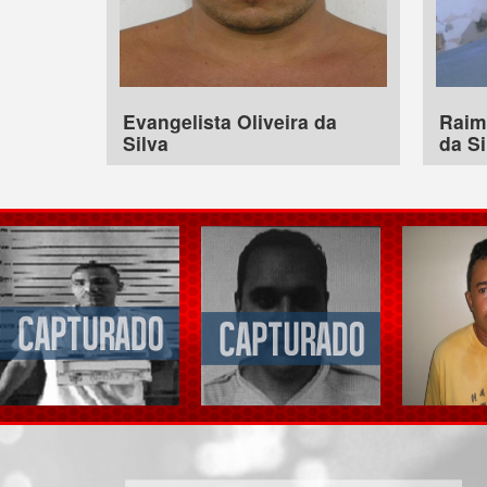
Evangelista Oliveira da
Raim
Silva
da Si