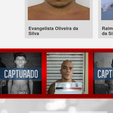
Evangelista Oliveira da
Raim
Silva
da Si