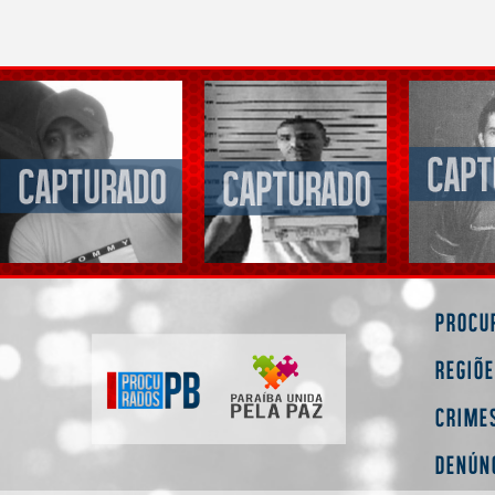
Procu
Regiõ
Crime
Denún