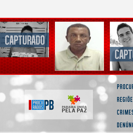
Procu
Regiõ
Crime
Denún