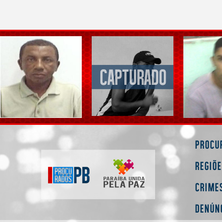
Procu
Regiõ
Crime
Denún