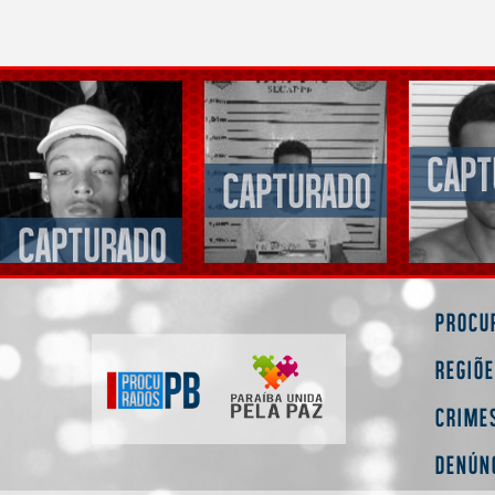
Procu
Regiõ
Crime
Denún