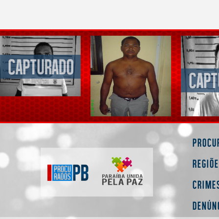
Procu
Regiõ
Crime
Denún