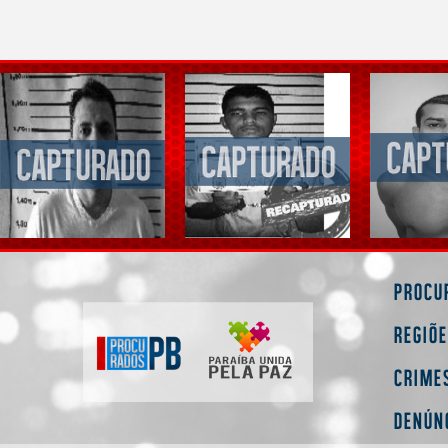
Procu
Regiõ
Crime
Denún