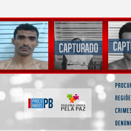
Procu
Regiõ
Crime
Denún