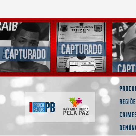
Procu
Regiõ
Crime
Denún