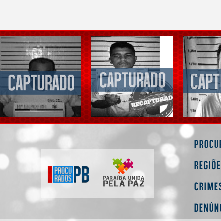
Procu
Regiõ
Crime
Denún