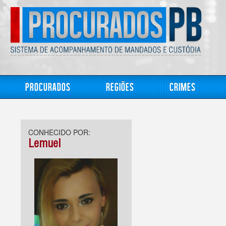
Procurados
Regiões
Crimes
CONHECIDO POR:
Lemuel