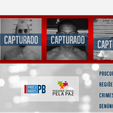
Procu
Regiõ
Crime
Denún