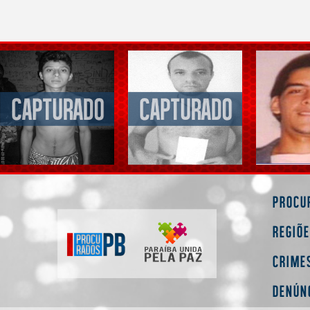
Procu
Regiõ
Crime
Denún