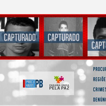
Procu
Regiõ
Crime
Denún