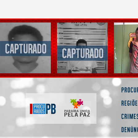
Procu
Regiõ
Crime
Denún