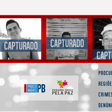
Procu
Regiõ
Crime
Denún