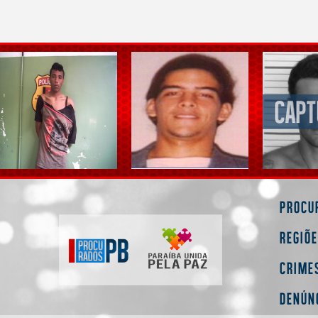
Procu
Regiõ
Crime
Denún