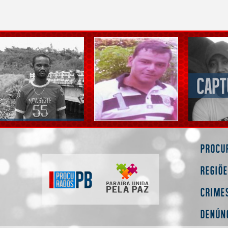
Procu
Regiõ
Crime
Denún