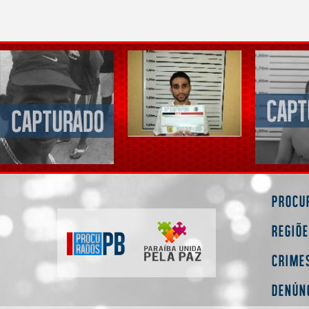
Procu
Regiõ
Crime
Denún