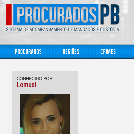
Procurados
Regiões
Crimes
CONHECIDO POR:
Lemuel