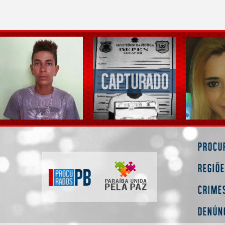
Procu
Regiõ
Crime
Denún