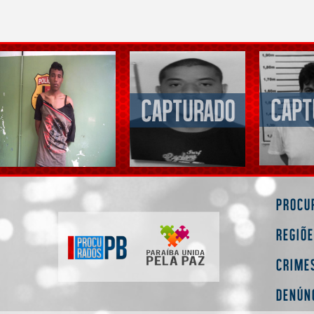
Procu
Regiõ
Crime
Denún