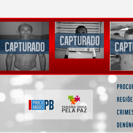
Procu
Regiõ
Crime
Denún