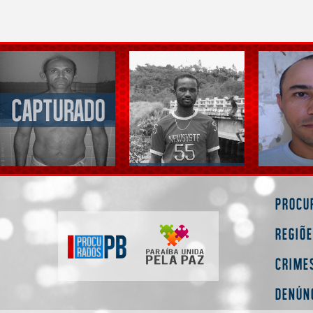
Procu
Regiõ
Crime
Denún