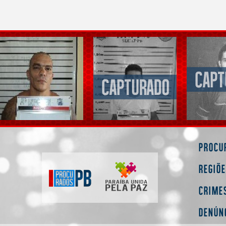
Procu
Regiõ
Crime
Denún