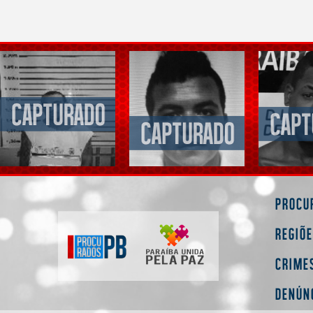
Procu
Regiõ
Crime
Denún