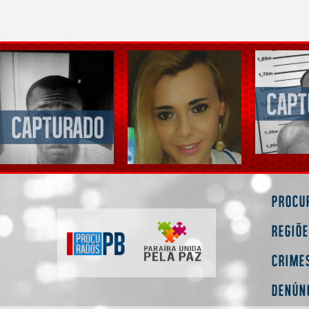
Procu
Regiõ
Crime
Denún