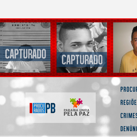
Procu
Regiõ
Crime
Denún