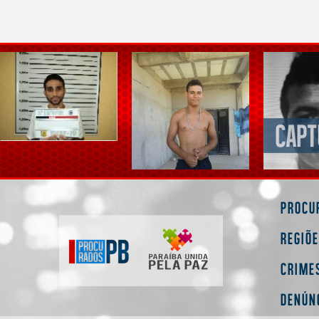
Procu
Regiõ
Crime
Denún