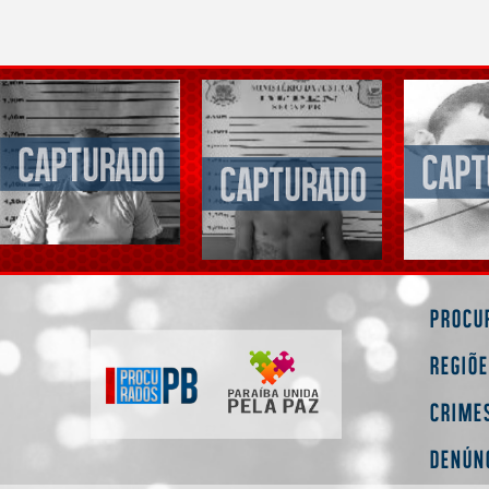
Procu
Regiõ
Crime
Denún