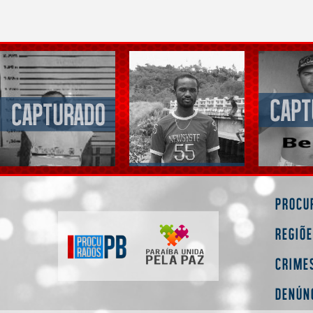
Procu
Regiõ
Crime
Denún