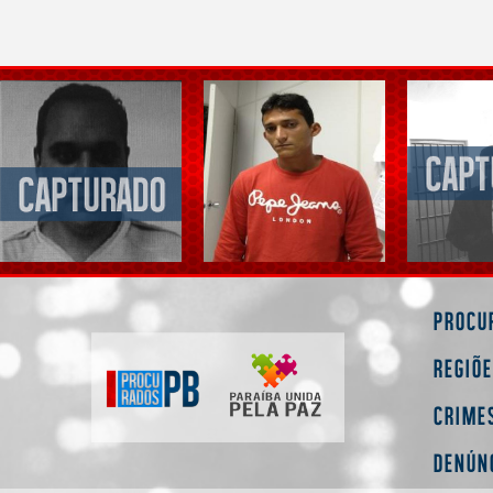
Procu
Regiõ
Crime
Denún